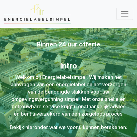
Binnen 24 uur offerte
Intro
Welkom bij Energielabelsimpel. Wij maken het
aanvragen van een energielabel en het verzorgen
van de benodigde stukken voor uw
omgevingsvergunning simpel. Met onze snelle en
betrouwbare service krijgt u onafhankelijk advies
en bent u verzekerd van een zorgeloos proces.
Bekijk hieronder wat we voor u kunnen betekenen: